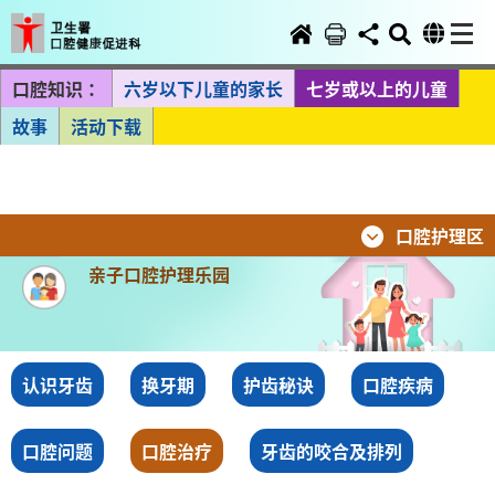
口腔知识：
六岁以下儿童的家长
七岁或以上的儿童
故事
活动下载
口腔护理区
亲子口腔护理乐园
认识牙齿
换牙期
护齿秘诀
口腔疾病
口腔问题
口腔治疗
牙齿的咬合及排列