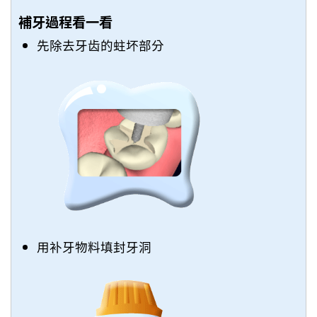
補牙過程看一看
先除去牙齿的蛀坏部分
用补牙物料填封牙洞