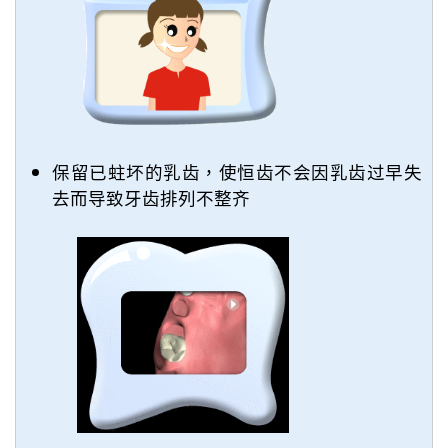
保留已蛀坏的乳齿，使恒齿不会因乳齿过早失
去而导致牙齿排列不整齐