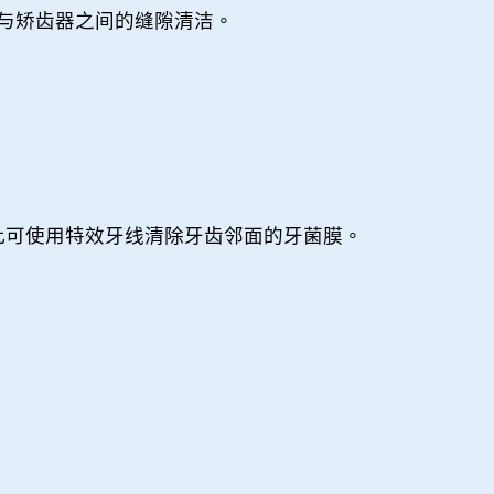
与矫齿器之间的缝隙清洁。
此可使用特效牙线清除牙齿邻面的牙菌膜。
。