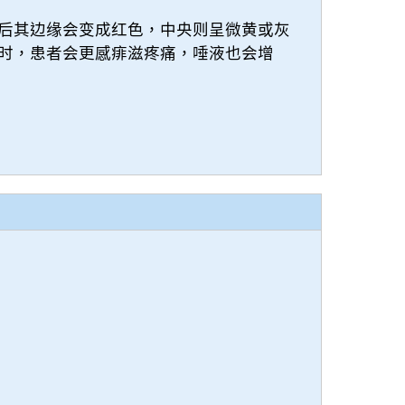
后其边缘会变成红色，中央则呈微黄或灰
时，患者会更感痱滋疼痛，唾液也会增