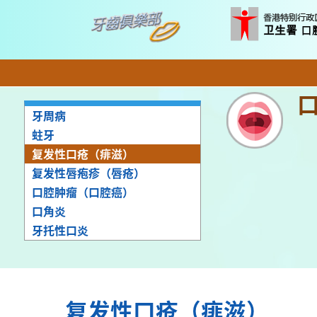
牙周病
蛀牙
复发性口疮（痱滋）
复发性唇疱疹（唇疮）
口腔肿瘤（口腔癌）
口角炎
牙托性口炎
复发性口疮（痱滋）