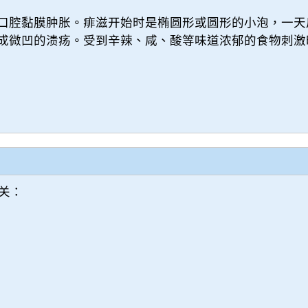
口腔黏膜肿胀。痱滋开始时是椭圆形或圆形的小泡，一天
成微凹的溃疡。受到辛辣、咸、酸等味道浓郁的食物刺激
关：