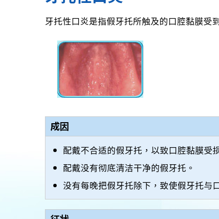
牙托性口炎是指假牙托所触及的口腔黏膜受
成因
配戴不合适的假牙托，以致口腔黏膜受
配戴没有彻底清洁干净的假牙托。
没有每晚把假牙托除下，致使假牙托与
征状