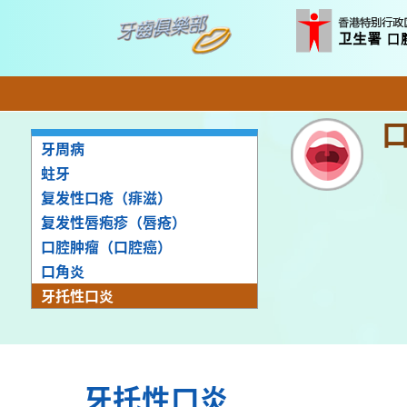
牙周病
蛀牙
复发性口疮（痱滋）
复发性唇疱疹（唇疮）
口腔肿瘤（口腔癌）
口角炎
牙托性口炎
牙托性口炎