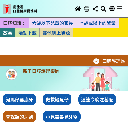
口腔知識：
六歲以下兒童的家長
七歲或以上的兒童
故事
活動下載
其他網上資源
口腔護理區
親子口腔護理樂園
河馬仔要換牙
救救鱷魚仔
達達今晚吃甚麼
會說話的牙刷
小象畢畢見牙醫