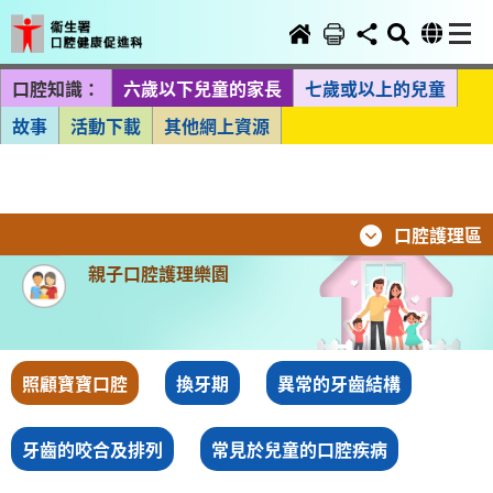
口腔知識：
六歲以下兒童的家長
七歲或以上的兒童
故事
活動下載
其他網上資源
口腔護理區
親子口腔護理樂園
照顧寶寶口腔
換牙期
異常的牙齒結構
牙齒的咬合及排列
常見於兒童的口腔疾病