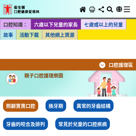
口腔知識：
六歲以下兒童的家長
七歲或以上的兒童
故事
活動下載
其他網上資源
口腔護理區
親子口腔護理樂園
照顧寶寶口腔
換牙期
異常的牙齒結構
牙齒的咬合及排列
常見於兒童的口腔疾病