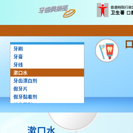
牙刷
牙膏
牙线
漱口水
牙齿漂白剂
假牙片
假牙黏着剂
单头牙刷
牙缝刷
漱口水