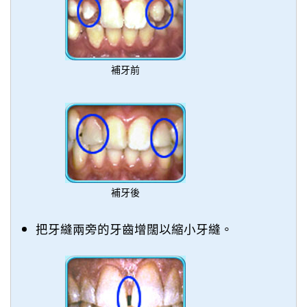
補牙前
補牙後
把牙縫兩旁的牙齒增闊以縮小牙縫。