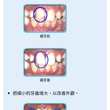
補牙前
補牙後
把細小的牙齒增大，以改善外觀。