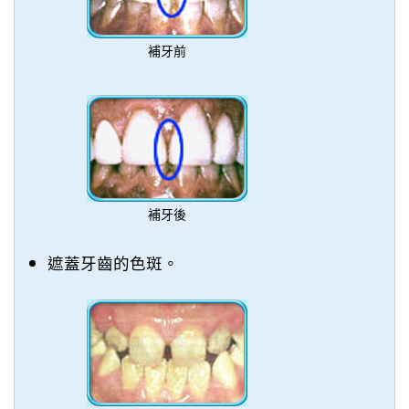
補牙前
補牙後
遮蓋牙齒的色斑。