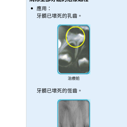
應用：
牙髓已壞死的乳齒。
治療前
牙髓已壞死的恆齒。