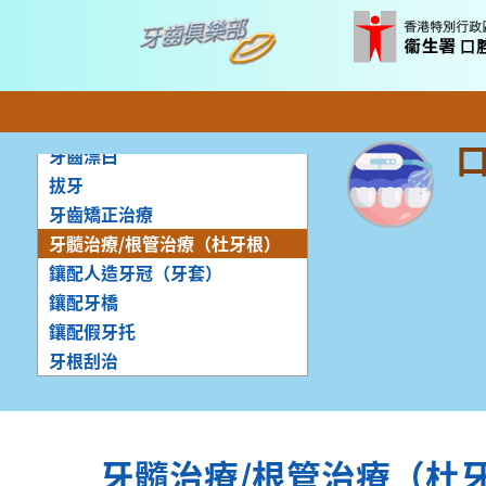
補牙
植牙
貼面修復
洗牙
牙齒漂白
拔牙
牙齒矯正治療
牙髓治療/根管治療（杜牙根）
鑲配人造牙冠（牙套）
鑲配牙橋
鑲配假牙托
牙根刮治
牙髓治療/根管治療（杜