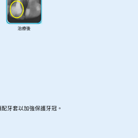
治療後
鑲配牙套以加強保護牙冠。