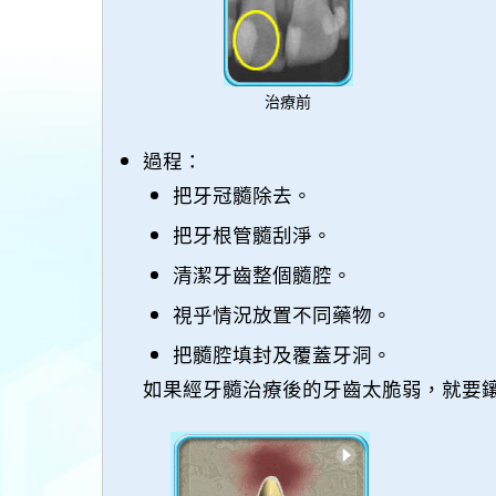
治療前
過程：
把牙冠髓除去。
把牙根管髓刮淨。
清潔牙齒整個髓腔。
視乎情況放置不同藥物。
把髓腔填封及覆蓋牙洞。
如果經牙髓治療後的牙齒太脆弱，就要