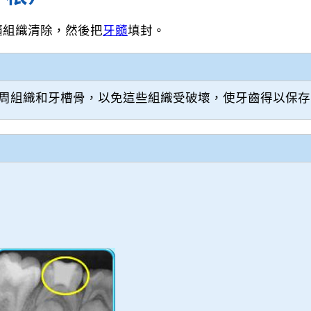
髓組織清除，然後把
牙髓
填封。
周組織和牙槽骨，以免這些組織受破壞，使牙齒得以保存