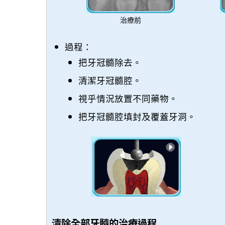
治療前
過程：
把牙冠髓除去。
清潔牙冠髓腔。
視乎情況放置不同藥物。
把牙冠髓腔填封及覆蓋牙洞。
清除全部牙髓的治療過程