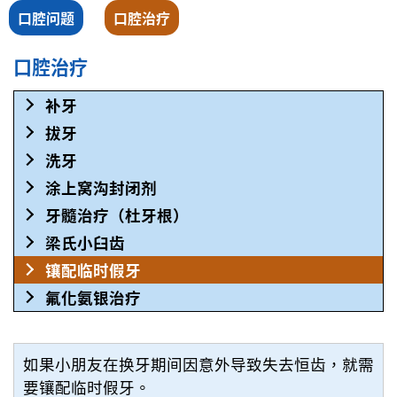
口腔问题
口腔治疗
口腔治疗
补牙
拔牙
洗牙
涂上窝沟封闭剂
牙髓治疗（杜牙根）
梁氏小臼齿
镶配临时假牙
氟化氨银治疗
如果小朋友在换牙期间因意外导致失去恒齿，就需
要镶配临时假牙。