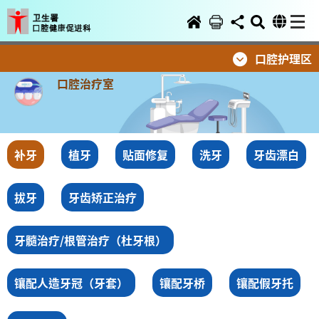
口腔护理区
口腔治疗室
补牙
植牙
贴面修复
洗牙
牙齿漂白
拔牙
牙齿矫正治疗
牙髓治疗/根管治疗（杜牙根）
镶配人造牙冠（牙套）
镶配牙桥
镶配假牙托