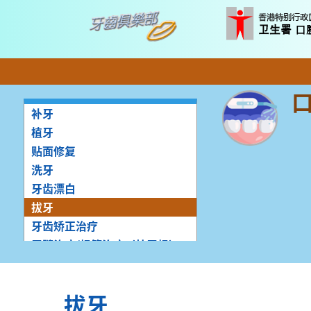
补牙
植牙
贴面修复
洗牙
牙齿漂白
拔牙
牙齿矫正治疗
牙髓治疗/根管治疗（杜牙根）
镶配人造牙冠（牙套）
镶配牙桥
拔牙
镶配假牙托