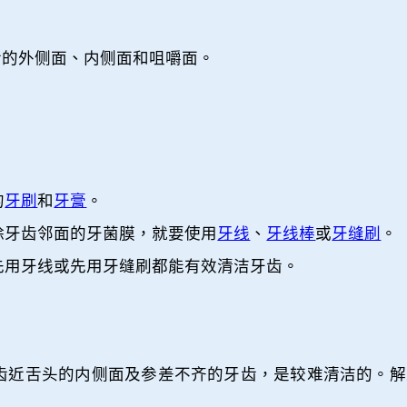
齿的外侧面、内侧面和咀嚼面。
的
牙刷
和
牙膏
。
除牙齿邻面的牙菌膜，就要使用
牙线
、
牙线棒
或
牙缝刷
。
先用牙线或先用牙缝刷都能有效清洁牙齿。
齿近舌头的内侧面及参差不齐的牙齿，是较难清洁的。解