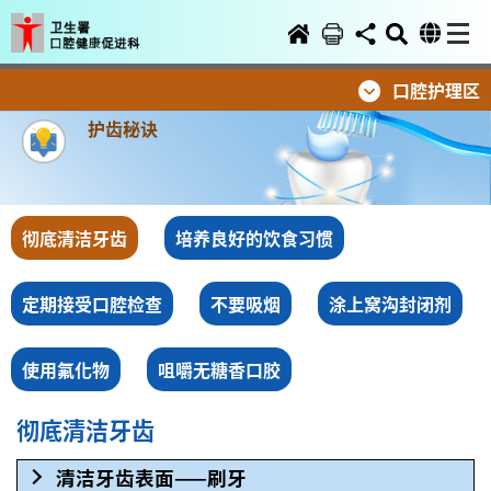
口腔护理区
护齿秘诀
彻底清洁牙齿
培养良好的饮食习惯
定期接受口腔检查
不要吸烟
涂上窝沟封闭剂
使用氟化物
咀嚼无糖香口胶
彻底清洁牙齿
清洁牙齿表面——刷牙