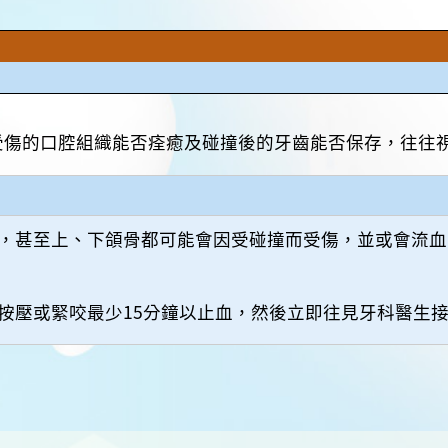
受傷的口腔組織能否痊癒及碰撞後的牙齒能否保存，往往
，甚至上、下頜骨都可能會因受碰撞而受傷，並或會流血
按壓或緊咬最少15分鐘以止血，然後立即往見牙科醫生