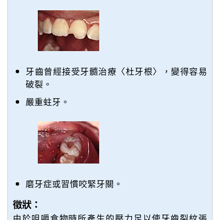
牙齒曾經接受牙髓治療〈杜牙根〉，變得容易
破裂。
嚴重蛀牙。
磨牙症或習慣咬緊牙關。
徵狀：
由於咀嚼食物時所產生的壓力足以使牙齒裂紋張