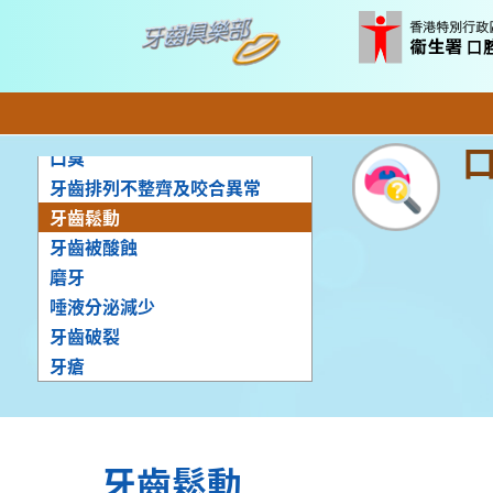
牙齒變色
口腔組織及牙齒碰傷
牙齒敏感
牙齒刺痛、牙齦疼痛
牙骹疼痛
口臭
牙齒排列不整齊及咬合異常
牙齒鬆動
牙齒被酸蝕
磨牙
唾液分泌減少
牙齒破裂
牙瘡
牙齒鬆動