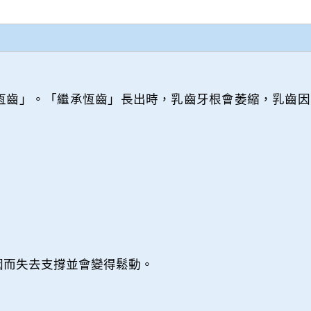
恆齒」。「繼承恆齒」長出時，乳齒牙根會萎縮，乳齒因
因而失去支撐並會變得鬆動。