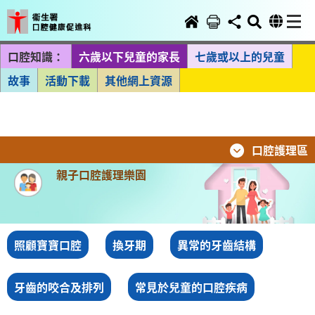
口腔知識：
六歲以下兒童的家長
七歲或以上的兒童
故事
活動下載
其他網上資源
口腔護理區
親子口腔護理樂園
照顧寶寶口腔
換牙期
異常的牙齒結構
牙齒的咬合及排列
常見於兒童的口腔疾病