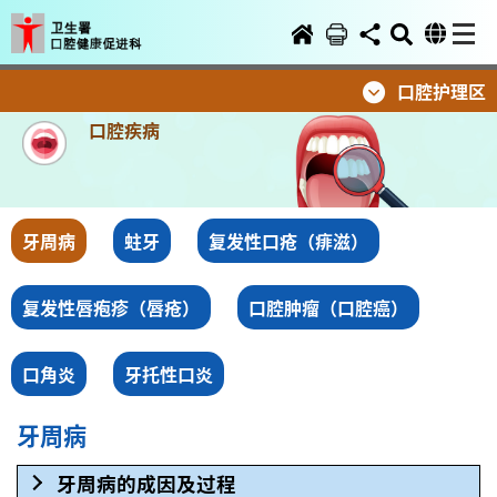
口腔护理区
口腔疾病
牙周病
蛀牙
复发性口疮（痱滋）
复发性唇疱疹（唇疮）
口腔肿瘤（口腔癌）
口角炎
牙托性口炎
牙周病
牙周病的成因及过程