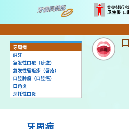
牙周病
蛀牙
复发性口疮（痱滋）
复发性唇疱疹（唇疮）
口腔肿瘤（口腔癌）
口角炎
牙托性口炎
牙周病