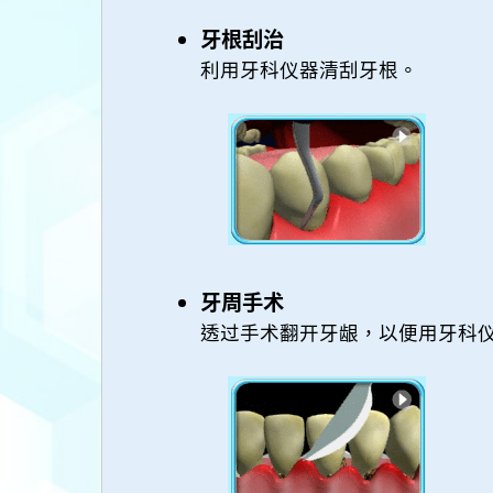
牙根刮治
利用牙科仪器清刮牙根。
牙周手术
透过手术翻开牙龈，以便用牙科