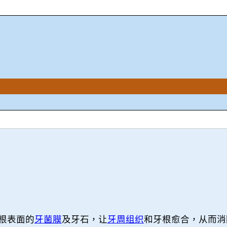
根表面的
牙菌膜
及牙石，让
牙周组织
和牙根愈合，从而消