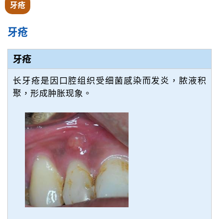
牙疮
牙疮
牙疮
长牙疮是因口腔组织受细菌感染而发炎，脓液积
聚，形成肿胀现象。