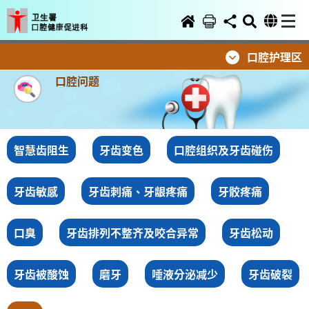
口腔护理区
口腔问题
智慧齿阻生
牙齿变色
口腔组织及牙齿碰伤
牙齿敏感
牙齿刺痛、牙龈疼痛
牙骹疼痛
口臭
牙齿排列不整齐及咬合异常
牙齿松动
牙齿被酸蚀
磨牙
唾液分泌减少
牙齿破裂