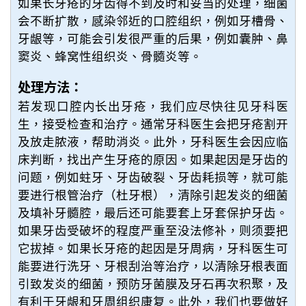
如果长牙疮的牙齿得不到及时和妥当的处理，细菌
会不断扩散，感染邻近的口腔组织，例如牙槽骨、
牙龈等，可能会引发很严重的后果，例如囊肿、鼻
窦炎、蜂窝性组织炎、骨髓炎等。
处理方法：
若发现口腔内长出牙疮，我们应尽快往见牙科医
生，接受检查和治疗。通常牙科医生会把牙疮割开
及放走脓液，帮助消炎。此外，牙科医生会因应临
床判断，找出产生牙疮的原因。如果起因是牙齿的
问题，例如蛀牙、牙齿破裂、牙齿耗损等，就可能
要进行根管治疗（杜牙根），清除引起发炎的细菌
及填补牙髓腔，最后还可能要套上牙套保护牙齿。
如果牙齿受破坏的程度严重至没法修补，则须要把
它拔掉。如果长牙疮的起因是牙周病，牙科医生可
能要进行洗牙、牙根刮治等治疗，以清除牙根表面
引致发炎的细菌，预防牙菌膜及牙石再次积聚，及
有利于牙龈和牙周组织康复。此外，我们也要做好